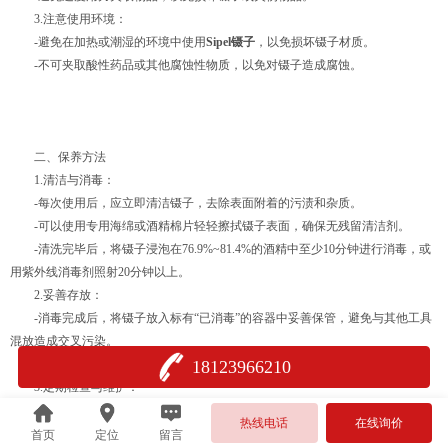
3.注意使用环境：
-避免在加热或潮湿的环境中使用
Sipel镊子
，以免损坏镊子材质。
-不可夹取酸性药品或其他腐蚀性物质，以免对镊子造成腐蚀。
二、保养方法
1.清洁与消毒：
-每次使用后，应立即清洁镊子，去除表面附着的污渍和杂质。
-可以使用专用海绵或酒精棉片轻轻擦拭镊子表面，确保无残留清洁剂。
-清洗完毕后，将镊子浸泡在76.9%~81.4%的酒精中至少10分钟进行消毒，或
用紫外线消毒剂照射20分钟以上。
2.妥善存放：
-消毒完成后，将镊子放入标有“已消毒”的容器中妥善保管，避免与其他工具
混放造成交叉污染。
-存放时应保持镊子干燥，避免受潮或生锈。
18123966210
3.定期检查与维护：
-定期检查镊子的顶端是否锋利，以及是否有变形或损坏的迹象。
热线电话
在线询价
-如发现镊子有损坏或磨损，应及时更换新的镊子，以确保使用安全。
首页
定位
留言