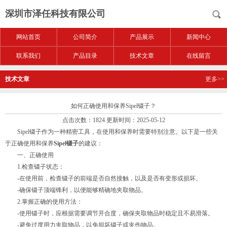
深圳市泽任科技有限公司
网站首页
公司简介
产品展示
新闻中心
联系我们
产品目录
技术文章
在线留言
技术文章
更多>>
如何正确使用和保养Sipel镊子？
点击次数：1824 更新时间：2025-05-12
Sipel镊子作为一种精密工具，在使用和保养时需要特别注意。以下是一些关
于正确使用和保养
Sipel镊子
的建议：
一、正确使用
1.检查镊子状态：
-在使用前，检查镊子的前端是否自然接触，以及是否有变形或损坏。
-确保镊子顶端锋利，以便能够精确地夹取物品。
2.掌握正确的使用方法：
-使用镊子时，应根据需要调节开合度，确保夹取物品时稳定且不易滑落。
-避免过度用力夹取物品，以免损坏镊子或夹伤物品。