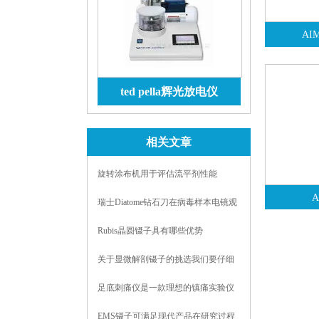
AI
ted pella辉光放电仪
查看详情
相关文章
旋转涂布机用于评估流平剂性能
瑞士Diatome钻石刀在病毒样本电镜观
察中的关键作用
Rubis晶圆镊子具有哪些优势
关于显微解剖镊子的挑选我们要仔细
斟酌好
足底刺痛仪是一款理想的镇痛实验仪
器
EMS镊子可满足现代产品在研究过程