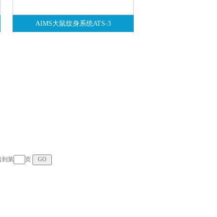
AIMS大鼠纹身系统ATS-3
跳转到第
页