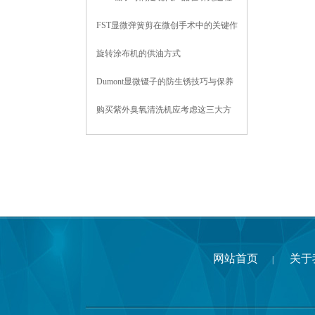
中对样品密度的测量要求
FST显微弹簧剪在微创手术中的关键作
用
旋转涂布机的供油方式
Dumont显微镊子的防生锈技巧与保养
方法
购买紫外臭氧清洗机应考虑这三大方
面
网站首页
关于
|