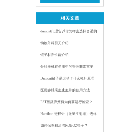
查看详情
相关文章
dumont代理告诉你怎样去选择合适的
镊子
动物外科剪刀介绍
镊子材质性能介绍
骨科器械在使用中的管理非常重要
Dumont镊子是运动了什么杠杆原理
呢？
医用静脉采血止血带的使用方法
FST显微弹簧剪为何要进行检查？
Hamilton 进样针（微量注射器）进样
注意事项
如何保养和清洁ROBOZ镊子？