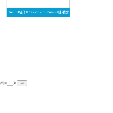
Dumont镊子0708-7SP-PS Dumont睫毛嫁
接镊子
跳转到第
页