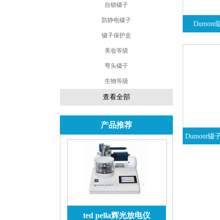
自锁镊子
防静电镊子
Dumo
镊子保护盒
美妆等级
弯头镊子
生物等级
查看全部
产品推荐
Dumont镊
ted pella辉光放电仪