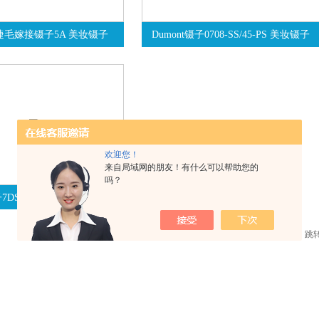
nt睫毛嫁接镊子5A 美妆镊子
Dumont镊子0708-SS/45-PS 美妆镊子
欢迎您！
来自局域网的朋友！有什么可以帮助您的
吗？
子7DSP Dumont睫毛嫁接镊子
7SP
共 4 条记录，当前 1 / 1 页 首页 上一页 下一页 末页 