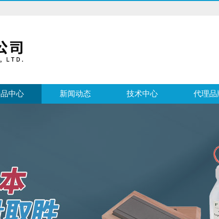
产品中心
新闻动态
技术中心
代理品