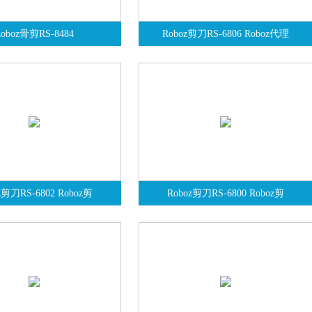
Roboz骨剪RS-8484
Roboz剪刀RS-6806 Roboz代理
z剪刀RS-6802 Roboz剪
Roboz剪刀RS-6800 Roboz剪