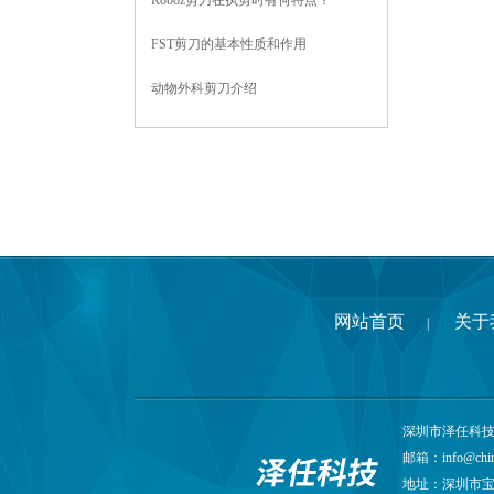
Roboz剪刀在执剪时有何特点？
FST剪刀的基本性质和作用
动物外科剪刀介绍
网站首页
关于
|
深圳市泽任科技有限
邮箱：
info@chi
地址：深圳市宝