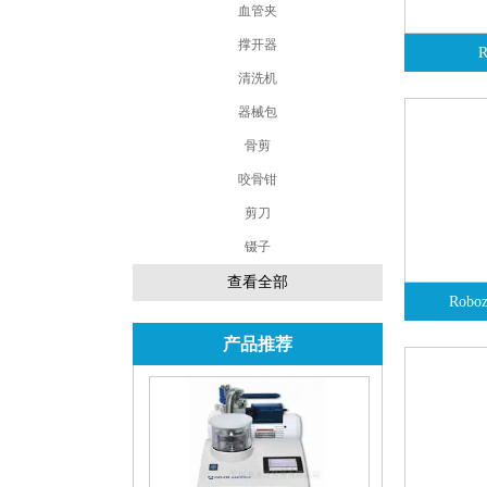
血管夹
撑开器
清洗机
器械包
骨剪
咬骨钳
剪刀
镊子
查看全部
Robo
产品推荐