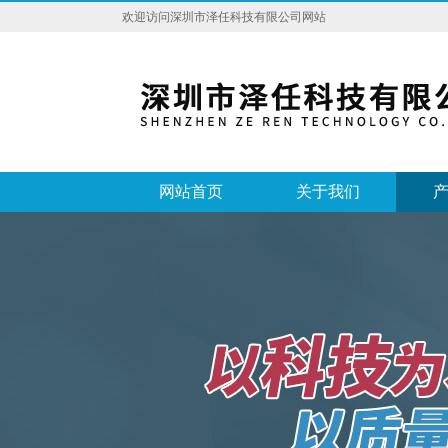
欢迎访问深圳市泽任科技有限公司网站
网站首页
关于我们