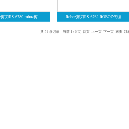
z剪刀RS-6780 roboz剪
Roboz剪刀RS-6762 ROBOZ代理
共 51 条记录，当前 1 / 6 页 首页 上一页
下一页
末页
跳