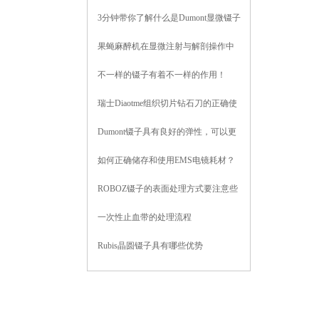
3分钟带你了解什么是Dumont显微镊子
果蝇麻醉机在显微注射与解剖操作中
的精准控制需求探讨
不一样的镊子有着不一样的作用！
瑞士Diaotme组织切片钻石刀的正确使
用方法与技巧分享
Dumont镊子具有良好的弹性，可以更
好地夹持组织
如何正确储存和使用EMS电镜耗材？
ROBOZ镊子的表面处理方式要注意些
什么？
一次性止血带的处理流程
Rubis晶圆镊子具有哪些优势