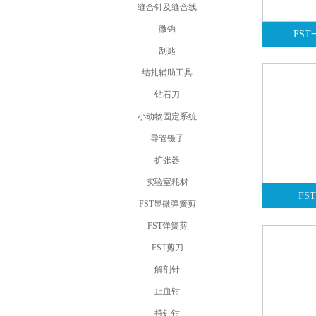
缝合针及缝合线
微钩
FST
刮匙
结扎辅助工具
钻石刀
小动物固定系统
导管镊子
扩张器
实验室耗材
FS
FST显微弹簧剪
FST弹簧剪
FST剪刀
解剖针
止血钳
持针钳