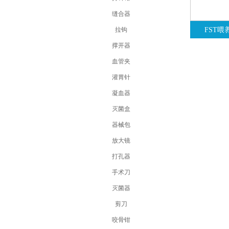
缝合器
拉钩
FST喂
撑开器
血管夹
灌胃针
凝血器
灭菌盒
器械包
放大镜
打孔器
手术刀
灭菌器
剪刀
咬骨钳