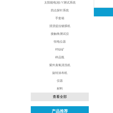
太阳能电池I-V测试系统
四点探针系统
手套箱
浸渍提拉镀膜机
接触角测试仪
恒电位器
钙钛矿
样品瓶
紫外臭氧清洗机
旋转涂布机
仪器
材料
查看全部
产品推荐