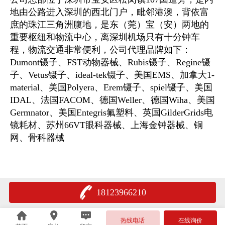
地由公路进入深圳的西北门户，毗邻港澳，背依富
庶的珠江三角洲腹地，是东（莞）宝（安）两地的
重要枢纽和物流中心，离深圳机场只有十分钟车
程，物流交通非常便利，公司代理品牌如下：
Dumont镊子、FST动物器械、Rubis镊子、
Regine镊
子、Vetus镊子、
ideal-tek镊子、美国EMS、加拿大1-
material、美国Polyera、Erem镊子、spiel镊子、美国
IDAL、法国FACOM、德国Weller、德国Wiha、美国
Germnator、美国Entegris氟塑料、英国GilderGrids电
镜耗材、苏州66VT眼科器械、上海金钟器械、铜
网、骨科器械
18123966210
热线电话
在线询价