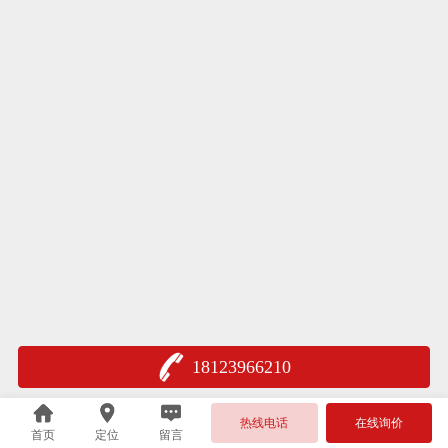
18123966210
热线电话
在线询价
首页
定位
留言