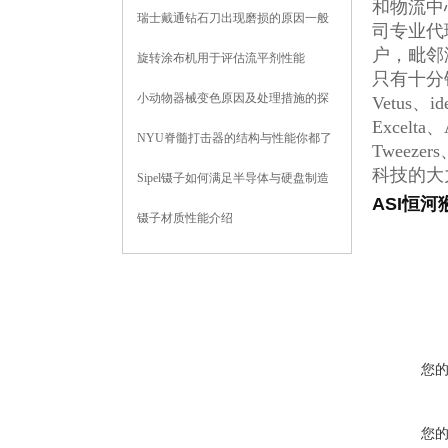
和物流中
瑞士戴通钻石刀出现磨损的原因一般
司专业代
有这四种情况
户，毗邻
旋转涂布机用于评估流平剂性能
只有十分钟车
小动物器械变色原因及处理措施的探
Vetus、id
Excelta、
讨
NYU脊髓打击器的结构与性能你都了
Tweez
解吗
科技的大
Sipel镊子如何满足半导体与硬盘制造
ASI恒河
洁净室要求？
镊子材质性能介绍
您
您