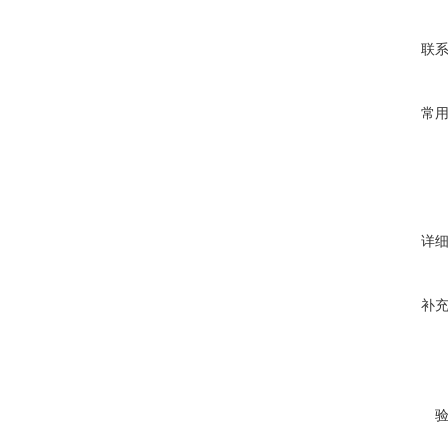
联
常
详
补