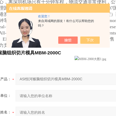
心，离深圳机场只有十分钟车程，物流交通非常便利，公
理国外镊子品牌，公司总部位于深圳市宝安区松岗镇107
港澳，背依富庶的珠江三角洲腹地，是东（莞）宝（安）
欢迎您！
程，物流交通非常便利，公司代理品牌如下： Dumont、Fine Sc
来自局域网的朋友！有什么可以帮助您的
吗？
eal-tek、Sipel、Weller、GilderGrids、Techni-Tool、Genesee
All-spec、Benchmark、PSI、Roboz、SPI、ASI Instruments、
ers、EMS、1-material、WPI。更多品牌信息请联
力支持。
猴脑组织切片模具MBM-2000C
产品：
的单位：
的姓名：