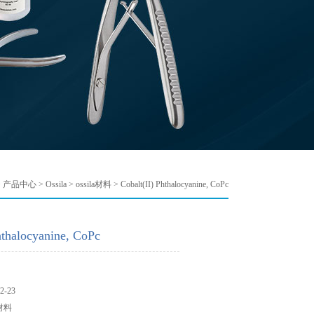
>
产品中心
>
Ossila
>
ossila材料
> Cobalt(II) Phthalocyanine, CoPc
hthalocyanine, CoPc
-23
材料