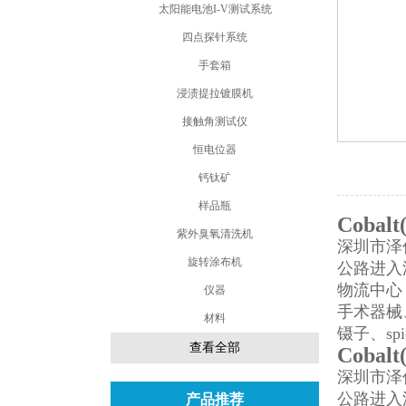
太阳能电池I-V测试系统
四点探针系统
手套箱
浸渍提拉镀膜机
接触角测试仪
恒电位器
钙钛矿
样品瓶
Cobalt(
紫外臭氧清洗机
深圳市泽
旋转涂布机
公路进入
物流中心
仪器
手术器械、
材料
镊子、spi
查看全部
Cobalt(
深圳市泽
公路进入
产品推荐