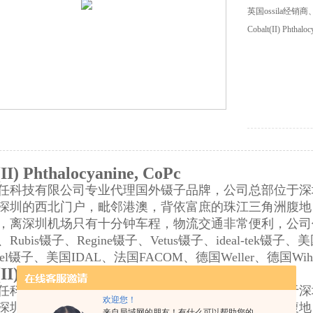
英国ossila
Cobalt(II) Phthalo
II) Phthalocyanine, CoPc
任科技有限公司专业代理国外镊子品牌，公司总部位于深
深圳的西北门户，毗邻港澳，背依富庶的珠江三角洲腹地
，离深圳机场只有十分钟车程，物流交通非常便利，公司代理品
Rubis镊子、
Regine
镊子、
Vetus
镊子、
ideal-tek镊子、美
el镊子、美国IDAL、法国FACOM、德国Weller、德国Wiha
II) Phthalocyanine, CoPc
任科技有限公司专业代理国外镊子品牌，公司总部位于深圳
欢迎您！
深圳的西北门户，毗邻港澳，背依富庶的珠江三角洲腹地
来自局域网的朋友！有什么可以帮助您的