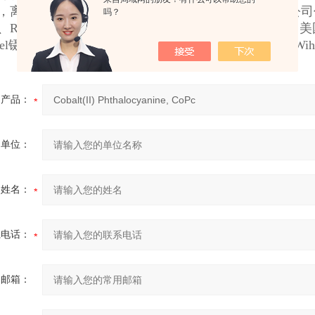
，离深圳机场只有十分钟车程，物流交通非常便利，公司代理品
吗？
Rubis镊子、
Regine
镊子、
Vetus
镊子、
ideal-tek镊子、美
el镊子、美国IDAL、法国FACOM、德国Weller、德国Wiha
产品：
的单位：
的姓名：
系电话：
用邮箱：