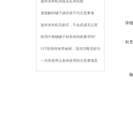
旋转涂布机用途及应用范围
指南
显微解剖镊子操作技巧与注意事项
详
旋转涂布机无刷式，不会造成无尘室
污染
医用不锈钢镊子材质有特殊要求吗?
补
FST咬骨钳保养秘籍：清洗消毒流程与
关节润滑防锈技巧
一次性使用止血钳使用的注意事项及
维护保养