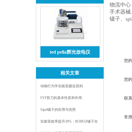
物流中心
手术器械、
镊子、spi
ted pella辉光放电仪
您
查看详情
相关文章
您
动物行为学实验室建设原则
FST剪刀的基本性质和作用
联
Sipel镊子的应用与优势
常
实验室效率提升30%：ROBOZ镊子在
细胞操作、显微手术中的标准化使用