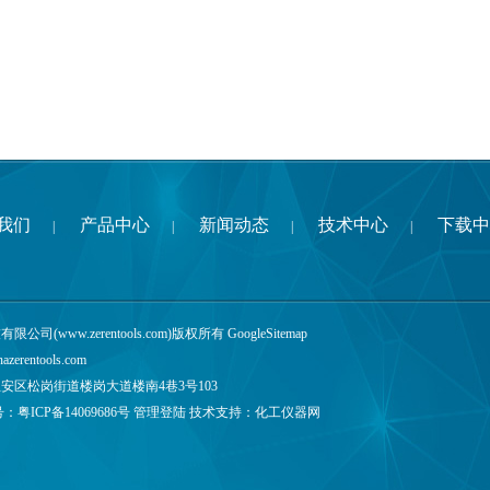
我们
产品中心
新闻动态
技术中心
下载中
|
|
|
|
公司(www.zerentools.com)版权所有
GoogleSitemap
nazerentools.com
安区松岗街道楼岗大道楼南4巷3号103
号：
粤ICP备14069686号
管理登陆
技术支持：
化工仪器网