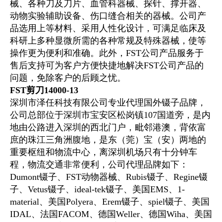
械、各种刀及刀片、血管科器械、探针、撑开器、
动物实验辅助设备、伤口缝合相关的器械。公司产
品选用
上等
材料、采用人性化设计，可满足临床及
科研上多种显微所需的各种常规及特殊器械，使等
操作更为便利和准确。此外，FST公司产品服务于
售后支持可为客户方便快捷地解决FST公司产品的
问题，免除客户的后顾之忧。
FST剪刀14000-13
深圳市泽任科技有限公司专业代理国外镊子品牌，
公司总部位于深圳市宝安区松岗镇107国道旁，是内
地由公路进入深圳的西北门户，毗邻港澳，背依富
庶的珠江三角洲腹地，是东（莞）宝（安）两地的
重要枢纽和物流中心，离深圳机场只有十分钟车
程，物流交通非常便利，公司代理品牌如下：
Dumont镊子、FST动物器械、Rubis镊子、
Regine镊
子、Vetus镊子、
ideal-tek镊子、美国EMS、1-
material、美国Polyera、Erem镊子、spiel镊子、美国
IDAL、法国FACOM、德国Weller、德国Wiha、美国