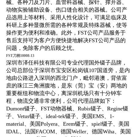
械、各种刀及刀片、血管科器械、探针、撑开器、
动物实验辅助设备、伤口缝合相关的器械。公司产
品选用
上等
材料、采用人性化设计，可满足临床及
科研上多种显微所需的各种常规及特殊器械，使等
操作更为便利和准确。此外，FST公司产品服务于
售后支持可为客户方便快捷地解决FST公司产品的
问题，免除客户的后顾之忧。
FST刀柄10008-13
深圳市泽任科技有限公司专业代理国外镊子品牌，
公司总部位于深圳市宝安区松岗镇107国道旁，是内
地由公路进入深圳的西北门户，毗邻港澳，背依富
庶的珠江三角洲腹地，是东（莞）宝（安）两地的
重要枢纽和物流中心，离深圳机场只有十分钟车
程，物流交通非常便利，公司代理品牌如下：
Dumont镊子、FST动物器械、Rubis镊子、
Regine镊
子、Vetus镊子、
ideal-tek镊子、美国EMS、1-
material、美国Polyera、Erem镊子、spiel镊子、美国
IDAL、法国FACOM、德国Weller、德国Wiha、美国