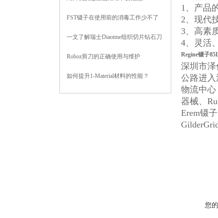
1、产品
FST镊子在使用前的消毒工作少不了
2、现代
3、高素
一文了解瑞士Diaotme组织切片钻石刀
4、灵活
Regine镊子85
Roboz剪刀的正确使用与维护
深圳市泽
如何提升1-Material材料的性能？
公路进入
物流中心
器械、Ru
Erem镊
Gilde
您