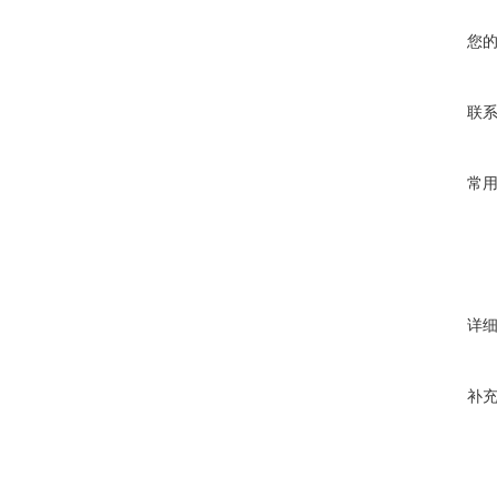
您
联
常
详
补