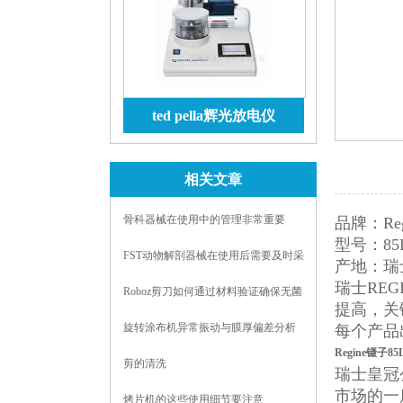
ted pella辉光放电仪
查看详情
相关文章
骨科器械在使用中的管理非常重要
品牌：Reg
型号：85L
FST动物解剖器械在使用后需要及时采
产地：瑞
取的消毒方式
瑞士RE
Roboz剪刀如何通过材料验证确保无菌
提高，关
环境？
旋转涂布机异常振动与膜厚偏差分析
每个产品
Regine镊子85
剪的清洗
瑞士皇冠
市场的一
烤片机的这些使用细节要注意