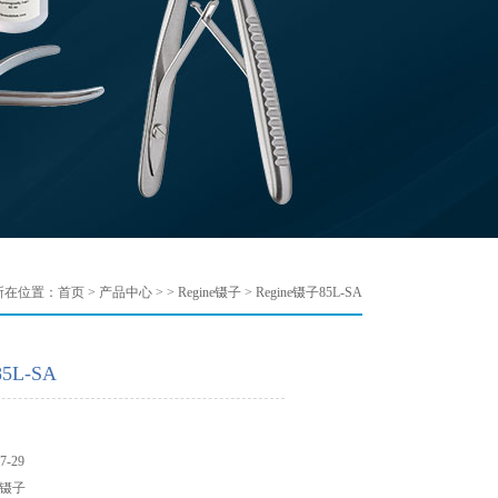
所在位置：
首页
>
产品中心
> >
Regine镊子
> Regine镊子85L-SA
5L-SA
-29
e镊子