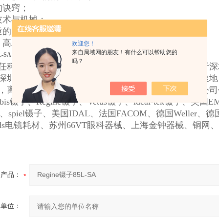
的诀窍；
技术与机械；
质的员工；
、高精达的设备工具和夹具；
欢迎您！
来自局域网的朋友！有什么可以帮助您的
L-SA
吗？
任科技有限公司专业代理国外镊子品牌，公司总部位于深圳
深圳的西北门户，毗邻港澳，背依富庶的珠江三角洲腹地
，离深圳机场只有十分钟车程，物流交通非常便利，公司代理品
bis镊子、
Regine镊子、Vetus镊子、
ideal-tek镊子、美国E
子、spiel镊子、美国IDAL、法国FACOM、德国Weller、德
rGrids电镜耗材、苏州66VT眼科器械、上海金钟器械、铜网
产品：
的单位：