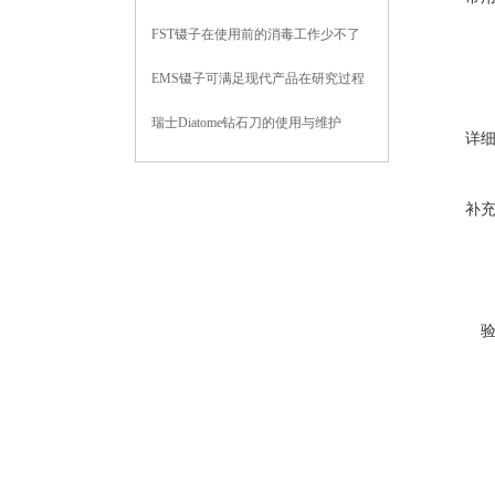
FST镊子在使用前的消毒工作少不了
EMS镊子可满足现代产品在研究过程
中对样品密度的测量要求
瑞士Diatome钻石刀的使用与维护
详
补