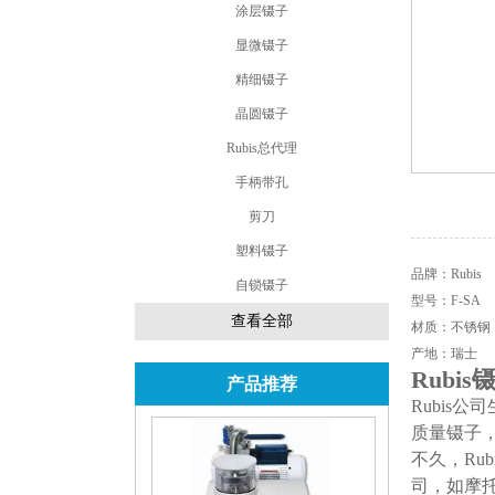
涂层镊子
显微镊子
精细镊子
晶圆镊子
Rubis总代理
手柄带孔
剪刀
塑料镊子
品牌：Rubis
自锁镊子
型号：F-SA
查看全部
材质：不锈钢
产地：瑞士
Rubis
产品推荐
Rubis
质量镊子
不久，R
司，如摩托