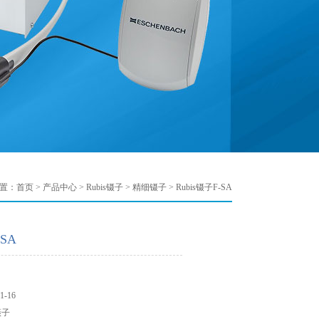
置：
首页
>
产品中心
>
Rubis镊子
>
精细镊子
> Rubis镊子F-SA
-SA
-16
镊子