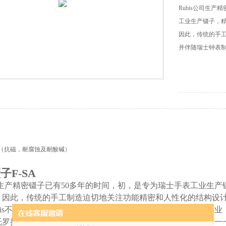
Rubis公司生
工业生产镊子，
因此，传统的手
并伴随瑞士钟表制造
（抗磁，耐腐蚀及耐酸碱）
镊子F-SA
公司生产精密镊子已有50多年的时间，初，是专为瑞士手表工业生
，因此，传统的手工制造迫切地关注功能精密和人性化的结构设
ubis不仅作为钟表业镊子的供应商，而且，也在飞速发展的电子
罗拉，GE，西门子，东芝，惠普，NEC，IBM等等很多无法一一