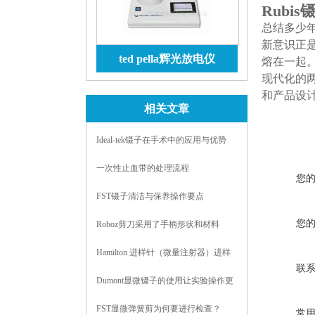
Rubis
总结多少
新意识正
ted pella辉光放电仪
熔在一起
现代化的
查看详情
和产品设
相关文章
Ideal-tek镊子在手术中的应用与优势
一次性止血带的处理流程
您
FST镊子清洁与保养操作要点
您
Roboz剪刀采用了手柄形状和材料
Hamilton 进样针（微量注射器）进样
联
注意事项
Dumont显微镊子的使用让实验操作更
轻松
FST显微弹簧剪为何要进行检查？
常