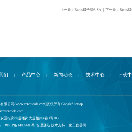
上一条：
Rubis镊子S03-SA
| 下一条：
Rubis
我们
产品中心
新闻动态
技术中心
下载中
|
|
|
|
公司(www.zerentools.com)版权所有
GoogleSitemap
nazerentools.com
安区松岗街道楼岗大道楼南4巷3号103
号：
粤ICP备14069686号
管理登陆
技术支持：
化工仪器网