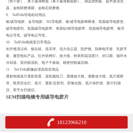
（快干胶）、离子减薄树脂（离子减薄截面胶）、调温加热板、超声波清洗
器、金刚研磨薄膜、金刚石研磨膏。
9. TedPella导电粘结用品
银/碳导电胶、金导电胶、502导电胶、银/碳导电胶稀释液、双面碳导电胶垫、
碳导电喷剂、双面碳导电胶带、单面铝/铜导电胶带、双面铜导电胶带、银导
电记号笔、碳导电记号笔。
10. TedPella电镜室日常用品
长纤维清洁布、镜头纸、洗耳球、强力洗尘器、防护镜、防静电手套、乳胶手
套、微型电钻产品、红外烘烤灯、放大镜、秒表和温湿度计、封口膜、循环水
冷却器、室内除湿机、电子干燥箱、精密控制减压阀。
11. Ted Pella图像处理及暗室用品
透射电镜底片显影装置、滚轮裁纸刀、显微放大镜、测量放大镜、底片观察
等、暗房安全灯、底片、显影/定影剂、防氧化瓶、底片保护袋、胶片扫描
仪、双平台扫描仪。
SEM扫描电镜专用碳导电胶片
18123966210