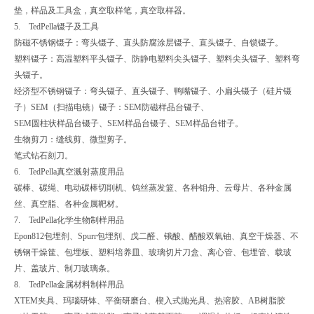
垫，样品及工具盒，真空取样笔，真空取样器。
5. TedPella镊子及工具
防磁不锈钢镊子：弯头镊子、直头防腐涂层镊子、直头镊子、自锁镊子。
塑料镊子：高温塑料平头镊子、防静电塑料尖头镊子、塑料尖头镊子、塑料弯
头镊子。
经济型不锈钢镊子：弯头镊子、直头镊子、鸭嘴镊子、小扁头镊子（硅片镊
子）SEM（扫描电镜）镊子：SEM防磁样品台镊子、
SEM圆柱状样品台镊子、SEM样品台镊子、SEM样品台钳子。
生物剪刀：缝线剪、微型剪子。
笔式钻石刻刀。
6. TedPella真空溅射蒸度用品
碳棒、碳绳、电动碳棒切削机、钨丝蒸发篮、各种钼舟、云母片、各种金属
丝、真空脂、各种金属靶材。
7. TedPella化学生物制样用品
Epon812包埋剂、Spurr包埋剂、戊二醛、锇酸、醋酸双氧铀、真空干燥器、不
锈钢干燥筐、包埋板、塑料培养皿、玻璃切片刀盒、离心管、包埋管、载玻
片、盖玻片、制刀玻璃条。
8. TedPella金属材料制样用品
XTEM夹具、玛瑙研钵、平衡研磨台、楔入式抛光具、热溶胶、AB树脂胶