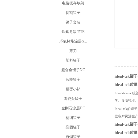
电路板存放架
切割镊子
镊子套装
铁氟龙涂层TE
环氧树脂涂层NE
剪刀
塑料镊子
超合金镊子NC
ideal-tek镊子
智能镊子
ideal-
精密小铲
Ideal-t
陶瓷头镊子
学、显微镜业
金刚石涂层DC
Ideal-t
位客户灵活生
精细镊子
ideal-tek镊子
晶圆镊子
ideal-
自锁镊子