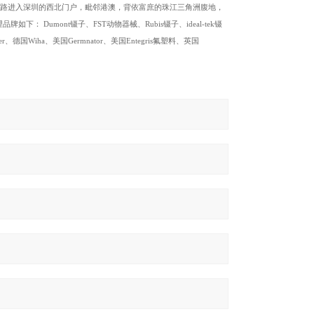
公路进入深圳的西北门户，毗邻港澳，背依富庶的珠江三角洲腹地，
umont镊子、FST动物器械、Rubis镊子、ideal-tek镊
er、德国Wiha、美国Germnator、美国Entegris氟塑料、英国