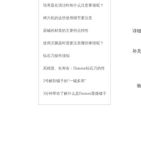
培养皿在清洁时有什么注意事项呢？
烤片机的这些使用细节要注意
器械的材质的主要特点特性
详
使用灭菌器时需要注意哪些事情呢？
补
钻石刀操作须知
高精度、长寿命：Diatome钻石刀的性
能优势
5号解剖镊子的“一镊多用”
3分钟带你了解什么是Dumont显微镊子