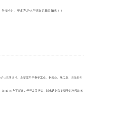
质量保证、货期准时、更多产品信息请联系我司销售！！
丝刀。产品销往世界各地，主要应用于电子工业、制表业、珠宝业、显微外科
Ideal-tek亦不断致力于开发及研究，以求达到每支镊子都能帮助每