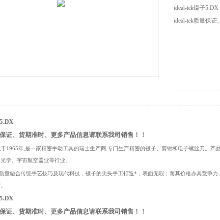
ideal-tek镊子5.DX
ideal-tek
5.DX
tek质量保证、货期准时、更多产品信息请联系我司销售！！
eks.a.成立于1965年,是一家精密手动工具的瑞士生产商,专门生产精密的镊子、剪钳和电子螺
、光学、宇宙航空器业等行业。
ek的镊子质量融合传统手艺技巧及现代科技，镊子的尖头手工打造*，表面无暇；而其价格亦具竞争力。
产。
5.DX
tek质量保证、货期准时、更多产品信息请联系我司销售！！