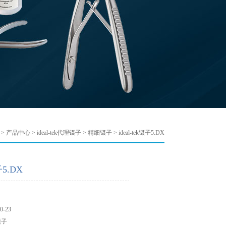
>
产品中心
>
ideal-tek代理镊子
>
精细镊子
> ideal-tek镊子5.DX
子5.DX
-23
镊子