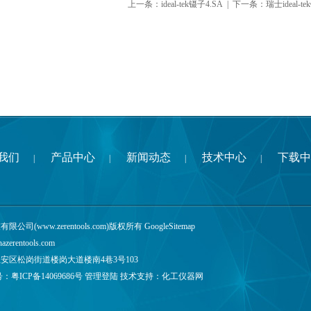
上一条：
ideal-tek镊子4.SA
| 下一条：
瑞士ideal-t
我们
产品中心
新闻动态
技术中心
下载中
|
|
|
|
公司(www.zerentools.com)版权所有
GoogleSitemap
nazerentools.com
安区松岗街道楼岗大道楼南4巷3号103
号：
粤ICP备14069686号
管理登陆
技术支持：
化工仪器网