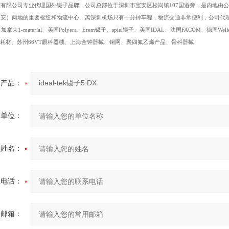
技有限公司专业代理国外镊子品牌，公司总部位于深圳市宝安区松岗镇
107国道旁，是内地由
）两地的重要枢纽和物流中心，离深圳机场只有十分钟车程，物流交通非常便利，公司代理品牌如下： D
拿大1-material、美国Polyera、Erem镊子、spiel镊子、美国IDAL、法国FACOM、德国Well
ids电镜耗材、苏州66VT眼科器械、上海金钟器械、铜网、聚四氟乙烯产品、骨科器械
产品：
的单位：
的姓名：
系电话：
用邮箱：