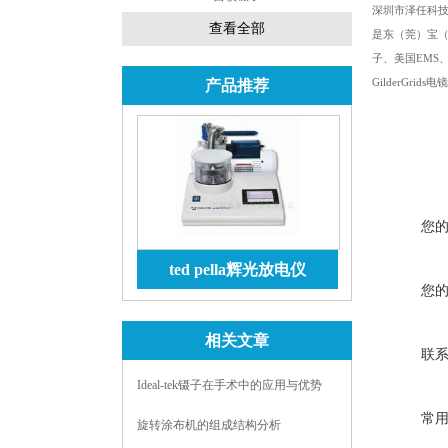
深圳市泽任科
查看全部
是东（莞）宝（安
子、美国EMS、加
GilderGr
产品推荐
您
ted pella辉光放电仪
您
查看详情
相关文章
联
Ideal-tek镊子在手术中的应用与优势
常
旋转涂布机的组成结构分析