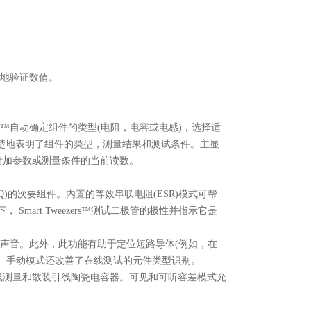
度地验证数值。
rs™自动确定组件的类型(电阻，电容或电感)，选择适
楚地表明了组件的类型，测量结果和测试条件。主显
时附加参数或测量条件的当前读数。
(Q)的次要组件。内置的等效串联电阻(ESR)模式可帮
mart Tweezers™测试二极管的极性并指示它是
发出声音。此外，此功能有助于定位短路导体(例如，在
或ESR。手动模式还改善了在线测试的元件类型识别。
在线测量和散装引线陶瓷电容器。可见和可听容差模式允