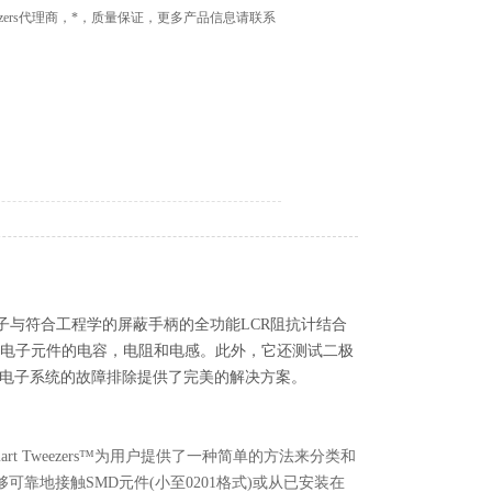
weezers代理商，*，质量保证，更多产品信息请联系
D镊子与符合工程学的屏蔽手柄
的全功能LCR阻抗计结合
度测量电子元件的电容，电阻和电感。此外，它还测试二极
别以及复杂电子系统的故障排除提供了完美的解决方案。
Tweezers™为用户提供了一种简单的方法来分类和
靠地接触SMD元​​件(小至0201格式)或从已安装在