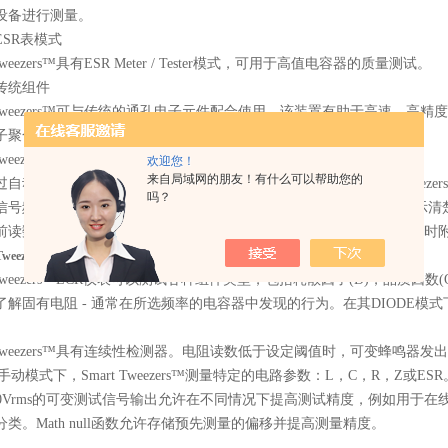
设备进行测量。
SR表模式
weezers™具有ESR Meter / Tester模式，可用于高值电容器的质量测试。
统组件
Tweezers™可与传统的通孔电子元件配合使用。该装置有助于高速，高精
聚合物可充电电池
Tweezers™配有内置高容量锂离子充电电池。不需要更换电池。
欢迎您！
来自局域网的朋友！有什么可以帮助您的
选择测试参数和测试范围来测量电阻，电容和电感。Smart Tweeze
吗？
信号频率，以实现比较高精度测量。也可以使用手动覆盖。单位的显示清
前读数。辅助显示屏(在顶部)显示当主显示屏显示某些其他功能(L，C)
Tweezers代理商
Tweezers™LCR仪表可以测试各种组件类型，包括耗散因子(D)，品质因数
解固有电阻 - 通常在所选频率的电容器中发现的行为。在其DIODE模式下， S
 Tweezers™具有连续性检测器。电阻读数低于设定阈值时，可变蜂鸣器
在手动模式下，Smart Tweezers™测量特定的电路参数：L，C，R，Z
.0Vrms的可变测试信号输出允许在不同情况下提高测试精度，例如用于
类。Math null函数允许存储预先测量的偏移并提高测量精度。