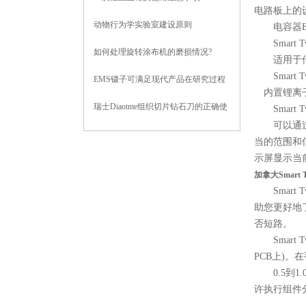
电路板上的
动物行为学实验室建设原则
电容器E
Smart T
如何处理旋转涂布机的磨损情况?
适用于传
Smart 
EMS镊子可满足现代产品在研究过程
内置锂离子
中对样品密度的测量要求
瑞士Diaotme组织切片钻石刀的正确使
Smart 
可以通过自动
用方法与技巧分享
当的范围和
示屏显示当
加拿大Smart 
Smart 
助您更好地了
否短路。
Smart
PCB上)。
0.5到1
许执行组件分