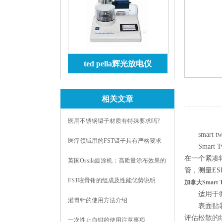
ted pella辉光放电仪
查看详情
相关文章
医用不锈钢镊子材质有特殊要求吗?
smart tw
医疗领域用的FST镊子具有严格要求
Smart 
在一个紧凑轻
英国Ossila旋涂机：高质量涂布效果的
管，测量ES
保障
FST咬骨钳的组成及性能优势说明
加拿大Smart 
适用于微型
灌胃针的使用方法介绍
表面贴装器件
评估松散的组
一次性止血钳的使用注意事项