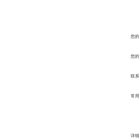
您
您
联
常
详