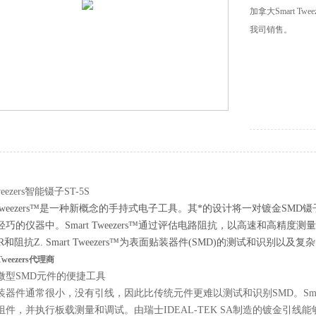
加拿大Smart T
我司销售。
eezers智能镊子
ST-5S
Tweezers™是一种新概念的手持式电子工具。其*的设计将一对镀金SM
巧的仪器中。Smart Tweezers™通过评估电路阻抗，以高速和高精
R和阻抗Z. Smart Tweezers™为表面贴装器件(SMD)的测试和识
Tweezers代理商
SMD元件的便捷工具
通常很小，没有引线，因此比传统元件更难以测试和识别SMD。Smart 
件，并执行板载测量和调试。由瑞士IDEAL-TEK SA制造的镀金引线能够可