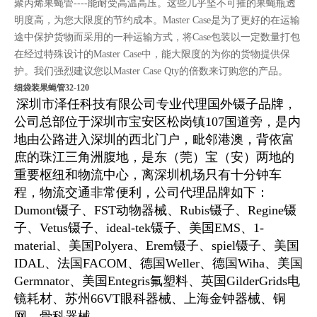
聚丙烯果蝇管----能耐受高温高压。这些几乎坚不可摧的果蝇瓶透
明度高，为您大限度的节约成本。Master Case是为了更好的在运输
途中保护货物而采用的一种运输方式，将Case包装以一定数量打包
在经过特殊设计的Master Case中，能大限度的为你的货物提供保
护。我们强烈建议您以Master Case Qty的倍数来订购您的产品。
细袋装果蝇管32-120
深圳市泽任科技有限公司专业代理国外镊子品牌，
公司总部位于深圳市宝安区松岗镇107国道旁，是内
地由公路进入深圳的西北门户，毗邻港澳，背依富
庶的珠江三角洲腹地，是东（莞）宝（安）两地的
重要枢纽和物流中心，离深圳机场只有十分钟车
程，物流交通非常便利，公司代理品牌如下：
Dumont镊子、FST动物器械、Rubis镊子、
Regine镊
子、Vetus镊子、
ideal-tek镊子、美国EMS、1-
material、美国Polyera、Erem镊子、spiel镊子、美国
IDAL、法国FACOM、德国Weller、德国Wiha、美国
Germnator、美国Entegris氟塑料、英国GilderGrids电
镜耗材、苏州66VT眼科器械、上海金钟器械、铜
网、骨科器械