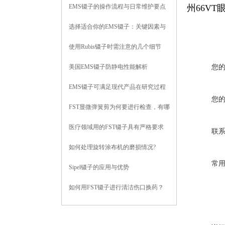
EMS镊子的操作流程与日常维护要点
州66V
选择适合你的EMS镊子：关键因素与
购买建议
使用Rubis镊子时需注意的几个细节
美国EMS镊子防静电性能解析
您
EMS镊子可满足现代产品在研究过程
您
中对样品密度的测量要求
FST显微弹簧剪为何要进行检查，有哪
些方法？
医疗领域用的FST镊子具有严格要求
联
如何处理旋转涂布机的磨损情况?
常
Sipel镊子的应用与优势
如何用FST镊子进行清洁伤口换药？