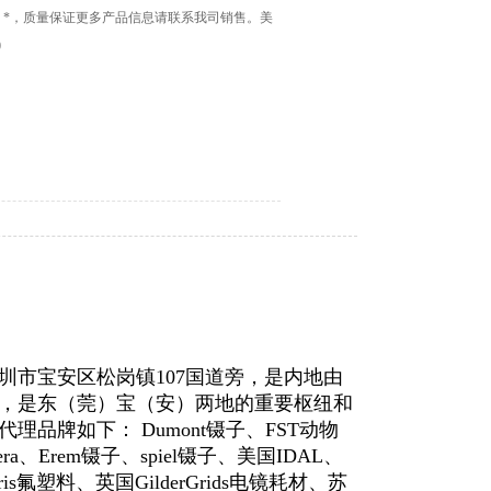
，*，质量保证更多产品信息请联系我司销售。美
0
市宝安区松岗镇107国道旁，是内地由
，是东（莞）宝（安）两地的重要枢纽和
牌如下： Dumont镊子、FST动物
yera、Erem镊子、spiel镊子、美国IDAL、
gris氟塑料、英国GilderGrids电镜耗材、苏