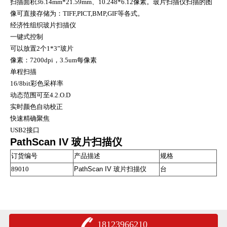
扫描面积36.14mm*21.59mm、10.248*6.12像素。玻片扫描仪扫描的图
像可直接存储为：TIFF,PICT,BMP,GIF等各式。
经济性组织玻片扫描仪
一键式控制
可以放置2个1*3”玻片
像素：7200dpi，3.5um每像素
单程扫描
16/8bit彩色采样率
动态范围可至4.2.O.D
实时颜色自动校正
快速精确聚焦
USB2接口
PathScan IV 玻片扫描仪
订货编号
产品描述
规格
89010
PathScan IV 玻片扫描仪
台
18123966210